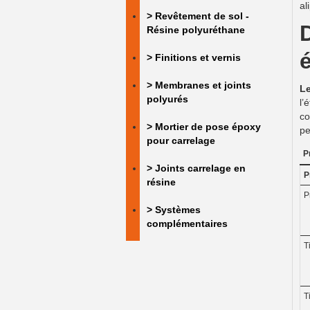
al
> Revêtement de sol -
Résine polyuréthane
> Finitions et vernis
> Membranes et joints
Le
polyurés
l’
co
> Mortier de pose époxy
pe
pour carrelage
P
> Joints carrelage en
R
P
résine
P
> Systèmes
complémentaires
T
T